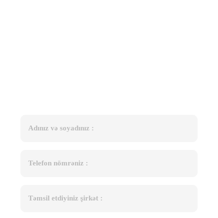
Sorğu göndər
Tələb olunan xanaları doldurun və ən qısa zamanda
nümayəndəmiz tərəfindən sizə özəl hazırlanmış individual qiymət
təklifini əldə edin.
Adınız və soyadınız :
Telefon nömrəniz :
Təmsil etdiyiniz şirkət :