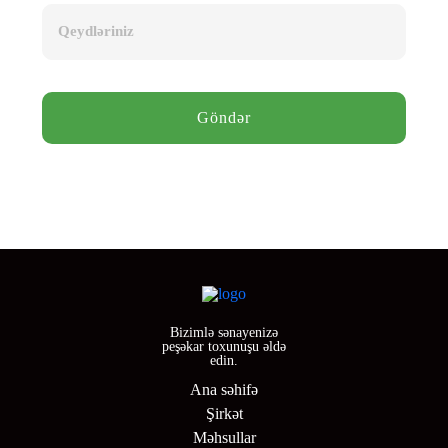
Qeydləriniz
Bizimlə sənayenizə
peşəkar toxunuşu əldə
edin.
Ana səhifə
Şirkət
Məhsullar