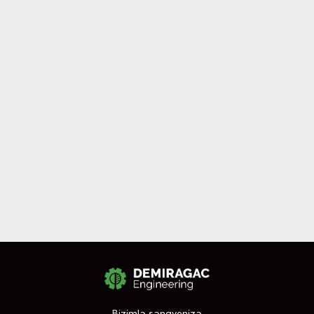
Bizimlə sənayenizə