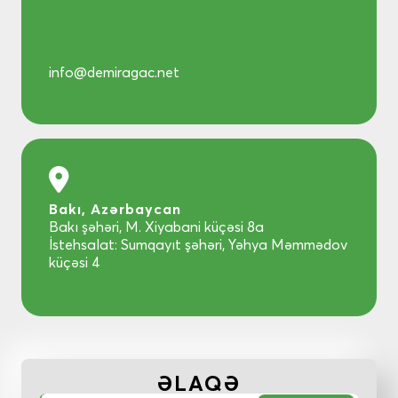
info@demiragac.net
Bakı, Azərbaycan
Bakı şəhəri, M. Xiyabani küçəsi 8a
İstehsalat: Sumqayıt şəhəri, Yəhya Məmmədov
küçəsi 4
ƏLAQƏ