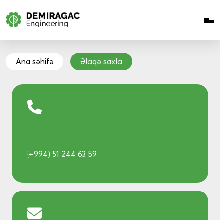
Ana səhifə
Əlaqə saxla
(+994) 51 244 63 59