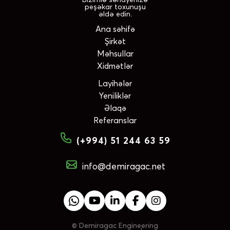
peşəkar toxunuşu
əldə edin.
Ana səhifə
Şirkət
Məhsullar
Xidmətlər
Layihələr
Yeniliklər
Əlaqə
Referanslar
(+994) 51 244 63 59
info@demiragac.net
©
Demiragac Engineering